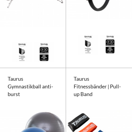
Taurus Pilates Reformer Compac
Taurus
Taurus
Gymnastikball anti-
Fitnessbänder | Pull-
burst
up Band