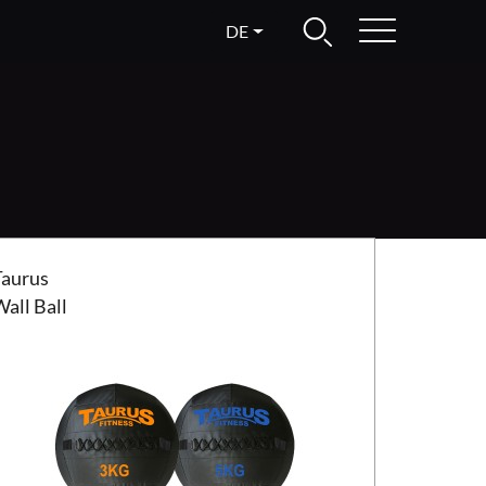
DE
s Wall Ball
Taurus
all Ball