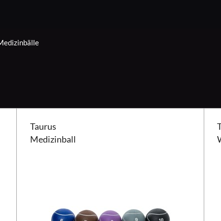
Medizinbälle
Taurus Medizinball
Tauru
Taurus
Medizinball
W