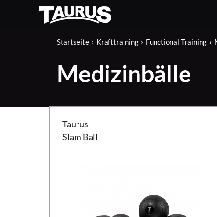
Startseite
Krafttraining
Functional Training
Medizinbälle
Taurus Slam Ball
Taurus
Slam Ball