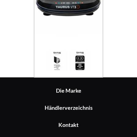
Taurus Vibratio
Die Marke
Händlerverzeichnis
Kontakt