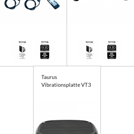
Taurus Vibrationsplatte VT1
Taurus
Vibrationsplatte VT3