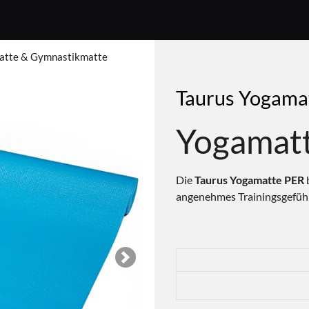
atte & Gymnastikmatte
Taurus Yogama
Yogamat
Die
Taurus Yogamatte PER
b
angenehmes Trainingsgefühl
Next