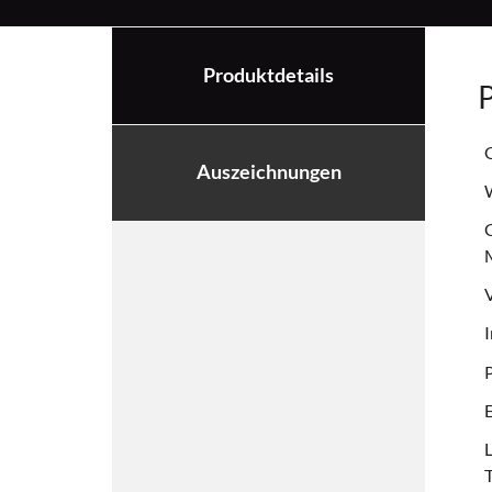
Produktdetails
P
Auszeichnungen
W
G
V
I
E
L