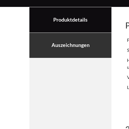
Produktdetails
P
F
Auszeichnungen
S
H
u
V
L