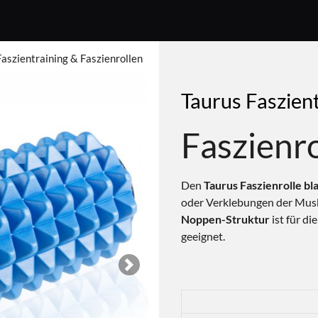
Faszientraining & Faszienrollen
Taurus Faszient
Faszienro
Den
Taurus Faszienrolle bl
oder Verklebungen der Musku
Noppen-Struktur
ist für d
geeignet.
Next