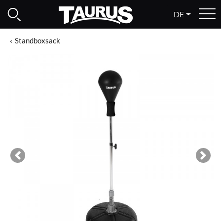
DE
Standboxsack
Previous
Next