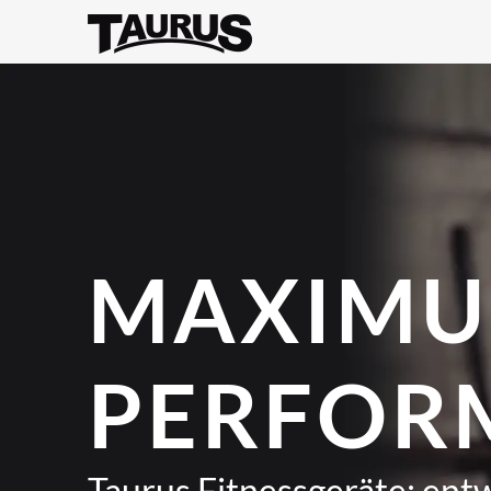
MAXIM
PERFOR
Taurus Fitnessgeräte: entw