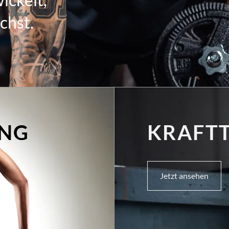
chst.
ING
KRAFT
Jetzt ansehen