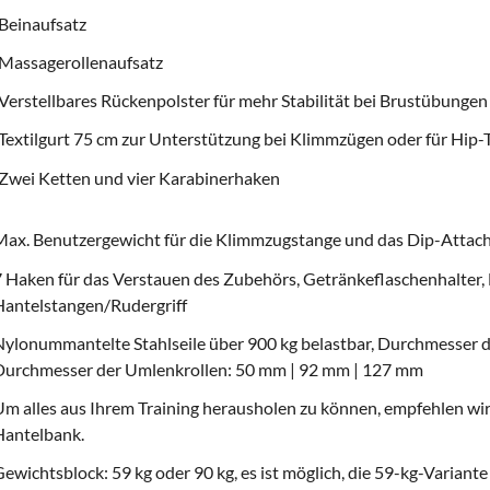
Beinaufsatz
Massagerollenaufsatz
Verstellbares Rückenpolster für mehr Stabilität bei Brustübungen
Textilgurt 75 cm zur Unterstützung bei Klimmzügen oder für Hip-
Zwei Ketten und vier Karabinerhaken
ax. Benutzergewicht für die Klimmzugstange und das Dip-Attac
 Haken für das Verstauen des Zubehörs, Getränkeflaschenhalter, 
Hantelstangen/Rudergriff
ylonummantelte Stahlseile über 900 kg belastbar, Durchmesser de
Durchmesser der Umlenkrollen: 50 mm | 92 mm | 127 mm
m alles aus Ihrem Training herausholen zu können, empfehlen wir
Hantelbank
.
ewichtsblock: 59 kg oder 90 kg, es ist möglich, die 59-kg-Variante