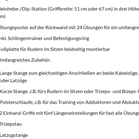
einhebe-/Dip-Station (Griffbreite: 51 cm oder 67 cm) in drei Hö
cm)
bungsposter auf der Rückwand mit 24 Übungen für ein umfangre
nkl. Schlingentrainer und Befestigungsring
ußplatte für Rudern im Sitzen beidseitig montierbar
Umfangreiches Zubehör:
Lange Stange zum gleichzeitigen Anschließen an beide Kabelzüge, 
oder Latzüge
Kurze Stange, z.B. fürs Rudern im Sitzen oder Trizeps- und Bizep
Polsterschlaufe, z.B. für das Training von Adduktoren und Abduk
2 Einhand-Griffe mit fünf Längeneinstellungen für fast alle Übun
Trizepstau
Latzugstange