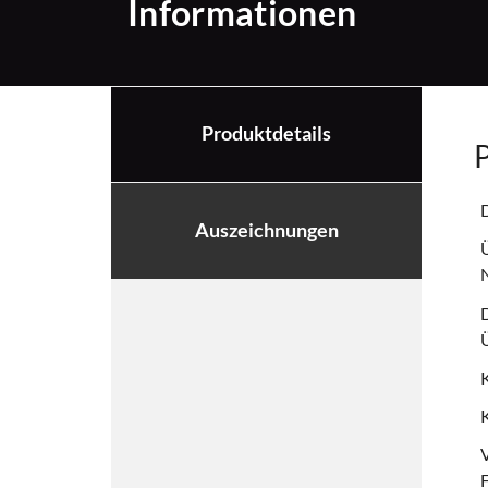
Informationen
Produktdetails
P
D
Auszeichnungen
Ü
D
Ü
K
K
V
F