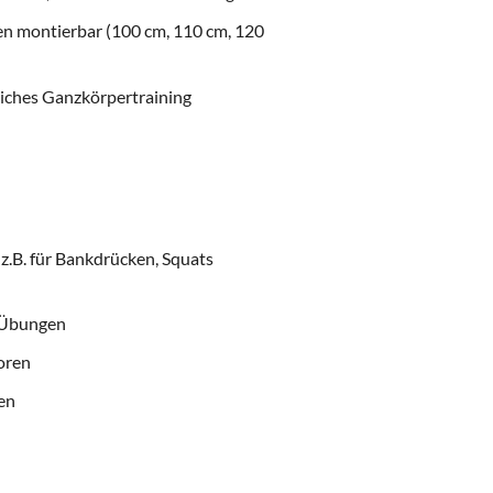
hen montierbar (100 cm, 110 cm, 120
iches Ganzkörpertraining
z.B. für Bankdrücken, Squats
s-Übungen
toren
gen