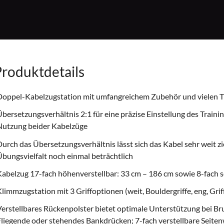
roduktdetails
oppel-Kabelzugstation mit umfangreichem Zubehör und vielen T
bersetzungsverhältnis 2:1 für eine präzise Einstellung des Train
Nutzung beider Kabelzüge
urch das Übersetzungsverhältnis lässt sich das Kabel sehr weit z
bungsvielfalt noch einmal beträchtlich
abelzug 17-fach höhenverstellbar: 33 cm – 186 cm sowie 8-fach se
limmzugstation mit 3 Griffoptionen (weit, Bouldergriffe, eng, Grif
erstellbares Rückenpolster bietet optimale Unterstützung bei B
liegende oder stehendes Bankdrücken; 7-fach verstellbare Seitenw