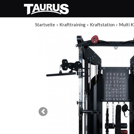
Startseite
Krafttraining
Kraftstation
Multi K
Previous