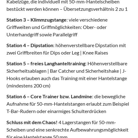
Kabelzüge, die individuell mit 50-mm-Hantelscheiben
bestückt werden können – Übersetzungsverhältnis 2 zu 1
Station 3 – Klimmzugstange
: viele verschiedene
Griffweiten und Griffmöglichkeiten: Ober- oder
Unterhandgriff sowie Parallelgriff
Station 4 – Dipstation
: höhenverstellbare Dipstation mit
zwei Griffbreiten für Dips oder Leg | Knee Raises
Station 5 – freies Langhanteltraining
: Höhenverstellbare
Sicherheitsablagen | Bar Catcher und Sicherheitshake | J-
Hooks erlauben auch das Training mit einer Hantelstange
(mindestens 200 cm)
Station 6 – Core Trainer bzw. Landmine
: die bewegliche
Aufnahme für 50-mm-Hantelstangen erlaubt zum Beispiel
T-Bar-Rudern oder einarmiges Schulterdrücken
Schluss mit dem Chaos!
4 Lagerstangen für 50-mm-
Scheiben und eine senkrechte Aufbewahrungsmöglichkeit
für eine Hantelstange 50 mm