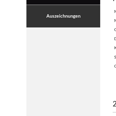
M
Auszeichnungen
M
G
D
Q