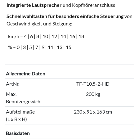
Integrierte Lautsprecher
und Kopfhöreranschluss
Schnellwahltasten für besonders einfache Steuerung
von
Geschwindigkeit und Steigung:
km/h – 4 | 6 | 8 | 10 | 12 | 14 | 16 | 18
% – 0 | 3 | 5 | 7 | 9 | 11 | 13 | 15
Allgemeine Daten
ArtNr.
TF-T10.5-2-HD
Max.
200 kg
Benutzergewicht
Aufstellmaße
230 x 91 x 163 cm
(L x B x H)
Basisdaten