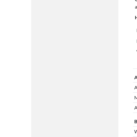
A
A
M
A
B
W