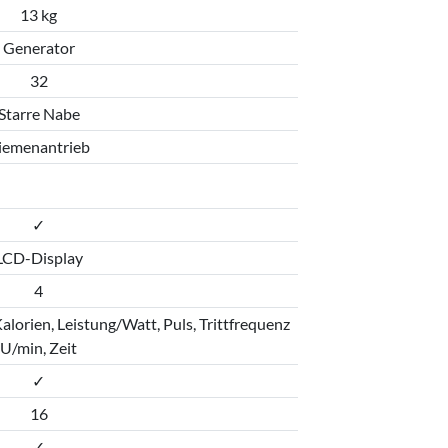
13 kg
Generator
32
Starre Nabe
iemenantrieb
✓
LCD-Display
4
alorien, Leistung/Watt, Puls, Trittfrequenz
U/min, Zeit
✓
16
✓