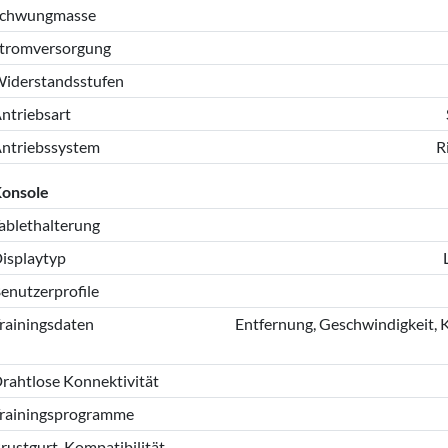
chwungmasse
tromversorgung
iderstandsstufen
ntriebsart
ntriebssystem
R
onsole
ablethalterung
isplaytyp
enutzerprofile
rainingsdaten
Entfernung, Geschwindigkeit, K
rahtlose Konnektivität
rainingsprogramme
rustgurt-Kompatibilität