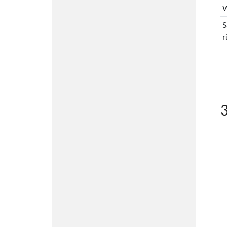
W
S
r