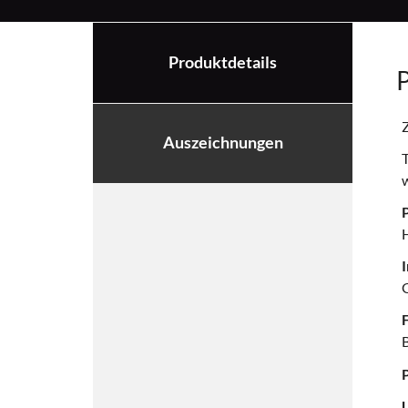
Produktdetails
P
Z
Auszeichnungen
T
P
I
F