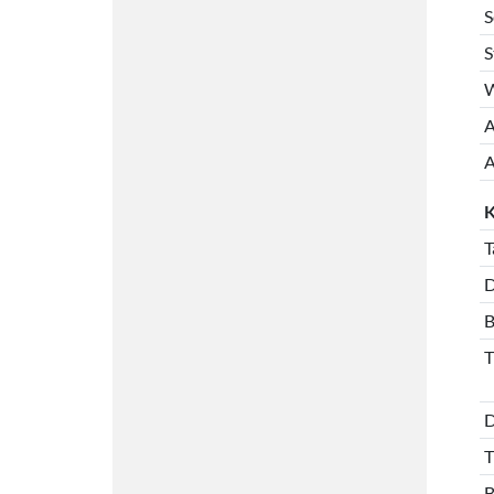
S
S
W
A
A
K
T
D
B
T
D
T
B