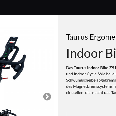
Taurus Ergome
Indoor B
Das
Taurus Indoor Bike Z9 
und Indoor Cycle. Wie bei e
Schwungscheibe abgebremst
des Magnetbremssystems läs
einstellen; das macht das
Ta
Next