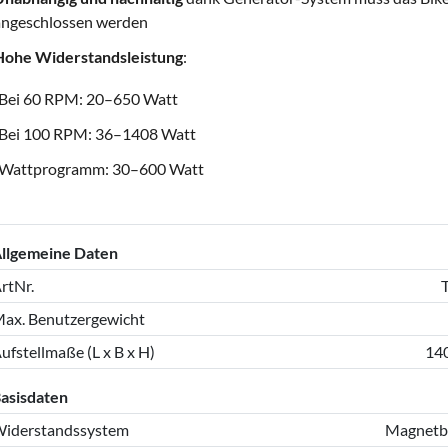
angeschlossen werden
Hohe Widerstandsleistung
:
Bei 60 RPM: 20–650 Watt
Bei 100 RPM: 36–1408 Watt
Wattprogramm: 30–600 Watt
llgemeine Daten
rtNr.
ax. Benutzergewicht
ufstellmaße (L x B x H)
140
asisdaten
iderstandssystem
Magnetbr