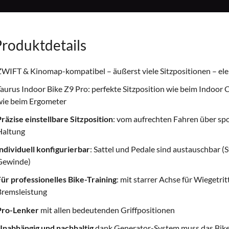
roduktdetails
WIFT & Kinomap-kompatibel – äußerst viele Sitzpositionen – el
aurus Indoor Bike Z9 Pro: perfekte Sitzposition wie beim Indoor 
wie beim Ergometer
räzise einstellbare Sitzposition
: vom aufrechten Fahren über spor
Haltung
ndividuell konfigurierbar
: Sattel und Pedale sind austauschbar
Gewinde)
ür professionelles Bike-Training
: mit starrer Achse für Wiegetri
Bremsleistung
Pro-Lenker
mit allen bedeutenden Griffpositionen
Unabhängig und nachhaltig
dank Generator-System muss das Bike 