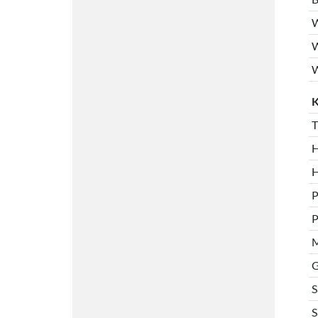
W
W
W
K
T
H
H
P
P
M
G
S
S