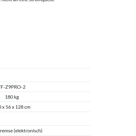
TF-Z9PRO-2
180 kg
 x 56 x 128 cm
emse (elektronisch)