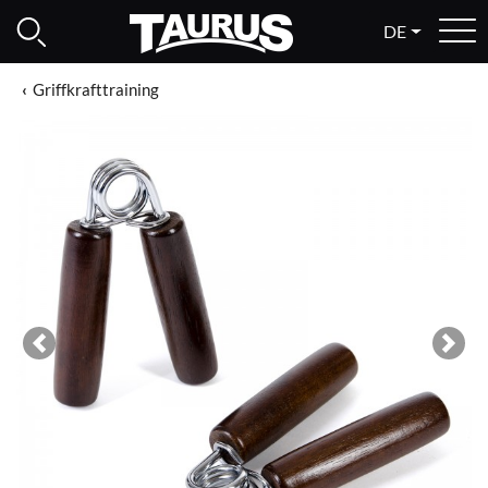
DE
Griffkrafttraining
Previous
Next