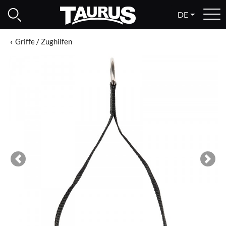
DE
Griffe / Zughilfen
Previous
Next