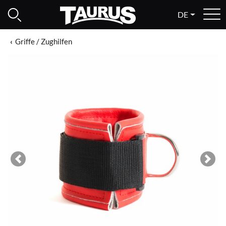
DE
Griffe / Zughilfen
Previous
Next