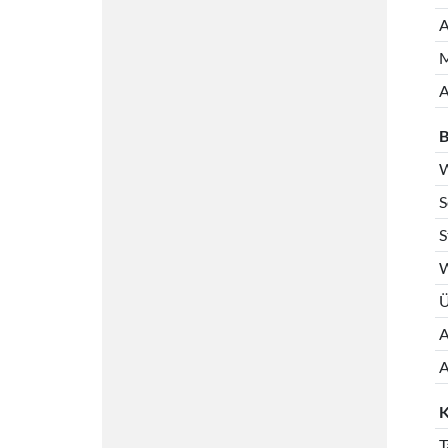
A
M
A
B
W
S
S
W
Ü
A
A
K
T