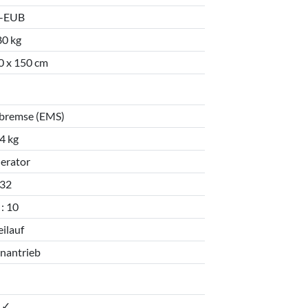
-EUB
80 kg
0 x 150 cm
sbremse (EMS)
4 kg
erator
32
 : 10
eilauf
nantrieb
✓