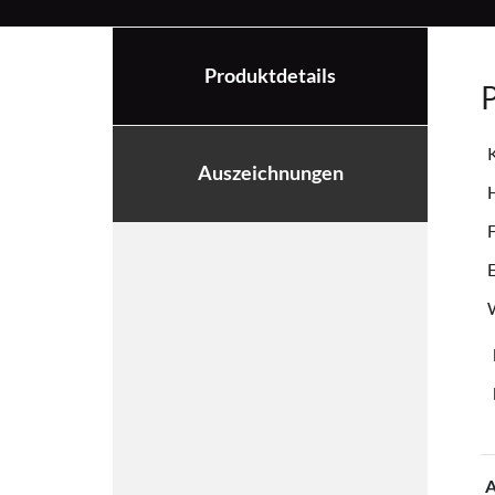
Produktdetails
P
K
Auszeichnungen
F
A