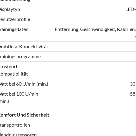
isplaytyp
LED-
enutzerprofile
rainingsdaten
Entfernung, Geschwindigkeit, Kalorien,
rahtlose Konnektivität
rainingsprogramme
rustgurt-
ompatibilität
att bei 60 U/min (min.)
33
att bei 100 U/min
58
min.)
omfort Und Sicherheit
ransportrollen
andpulssensoren