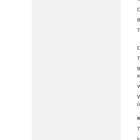
D
B
T
D
T
B
K
W
W
(
K
T
H