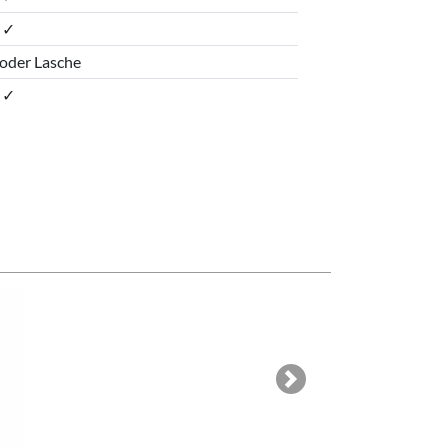
✓
oder Lasche
✓
Next