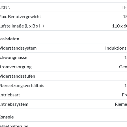
rtNr.
TF
ax. Benutzergewicht
1
ufstellmaße (L x B x H)
110 x 6
asisdaten
iderstandssystem
Induktion
chwungmasse
1
tromversorgung
Gen
iderstandsstufen
bersetzungsverhältnis
1
ntriebsart
Fr
ntriebssystem
Rieme
onsole
ablethalterung