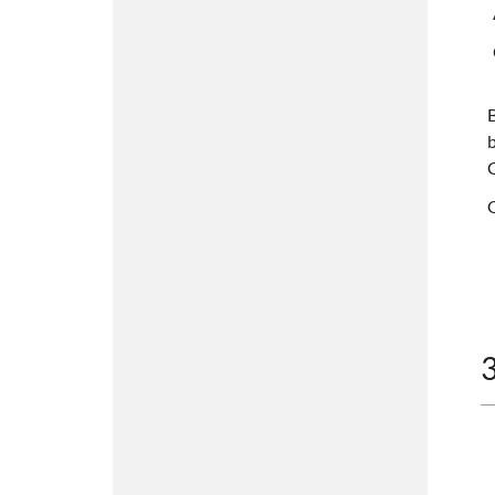
B
b
G
Q