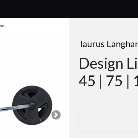
Set
Taurus Langhan
Design L
45 | 75 |
Next