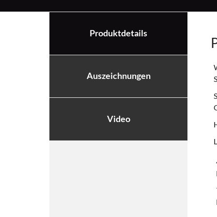
Produktdetails
P
W
Auszeichnungen
S
S
Video
H
L