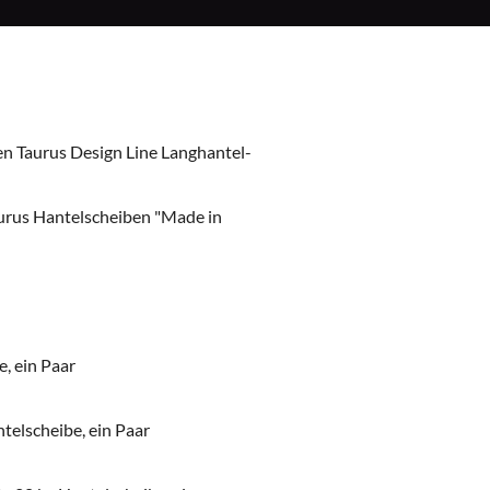
en Taurus Design Line Langhantel-
urus Hantelscheiben "Made in
e, ein Paar
antelscheibe, ein Paar