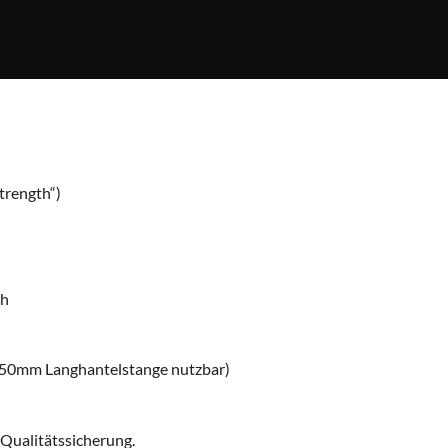
trength“)
ch
er 50mm Langhantelstange nutzbar)
 Qualitätssicherung
.