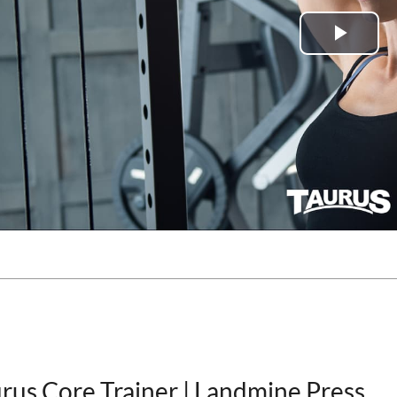
Play
Vide
rus Core Trainer | Landmine Press