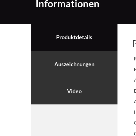
Informationen
Produktdetails
P
R
Auszeichnungen
D
Video
A
I
Q