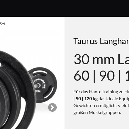
Set
Taurus Langhan
30 mm La
60 | 90 |
Für das Hanteltraining zu H
| 90 | 120 kg
das ideale Equi
Gewichten ermöglicht viele
Next
großen Muskelgruppen.